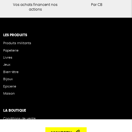
Vos achats financent nos
Par CB
actions
LES PRODUITS
Produits militants
Papeterie
Livres
Jeux
Bien-être
Bijoux
Epicerie
Maison
LA BOUTIQUE
Conditions de vente
Politique de confidentialité