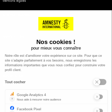
Mentions légales
NOS PARTENAIRES
Cartes éthiKdo
SERVICE CLIENT
Questions fréquentes
Suivi de commande
Nous contacter
Renvoyer des articles
SUIVEZ-NOUS