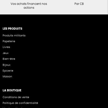
Vos achats financent nos
Par CB
actions
LES PRODUITS
Produits militants
Papeterie
Livres
Jeux
Bien-être
Bijoux
Epicerie
Maison
LA BOUTIQUE
Conditions de vente
Politique de confidentialité