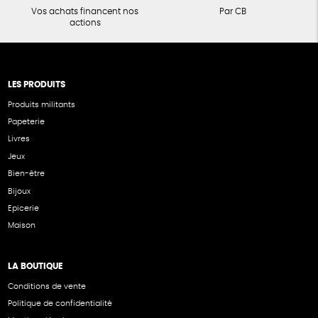
Vos achats financent nos
Par CB
actions
LES PRODUITS
Produits militants
Papeterie
Livres
Jeux
Bien-être
Bijoux
Epicerie
Maison
LA BOUTIQUE
Conditions de vente
Politique de confidentialité