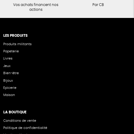
Vos achats financent nos
Par CB
actions
LES PRODUITS
Produits militants
Papeterie
Livres
Jeux
Bien-être
Bijoux
Epicerie
Maison
LA BOUTIQUE
Conditions de vente
Politique de confidentialité