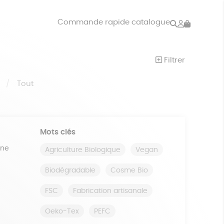
Rechercher
Mon
Commande rapide catalogue
compte
VRES
JEUX
Filtrer
ISON
DONS
S
Tout
Mots clés
ine
Agriculture Biologique
Vegan
Biodégradable
Cosme Bio
FSC
Fabrication artisanale
Oeko-Tex
PEFC