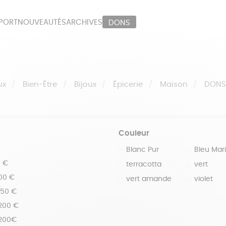
PORT
NOUVEAUTÉS
ARCHIVES
DONS
ORT
PAPETERIE
LI
OUX
ÉPICERIE
MA
ux
Bien-Être
Bijoux
Épicerie
Maison
DON
Couleur
Blanc Pur
Bleu Mar
0 €
terracotta
vert
100 €
vert amande
violet
150 €
 200 €
 200€