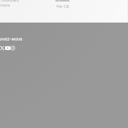
 financent
ctions
Par CB
UIVEZ-NOUS