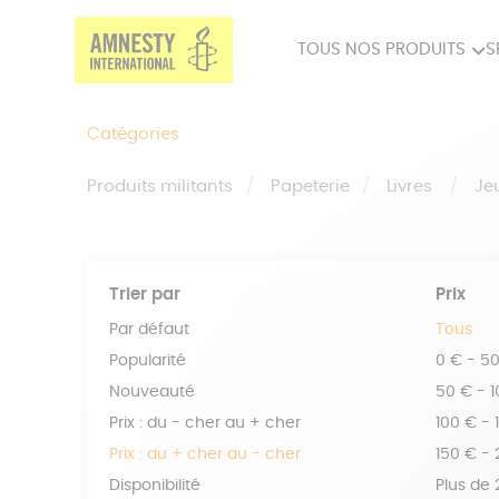
TOUS NOS PRODUITS
S
PRODUITS MILITANTS
SP
Catégories
BIEN-ÊTRE
BIJ
Produits militants
Papeterie
Livres
Je
Trier par
Prix
Par défaut
Tous
Popularité
0 € - 5
Nouveauté
50 € - 
Prix : du - cher au + cher
100 € - 
Prix : du + cher au - cher
150 € -
Disponibilité
Plus de