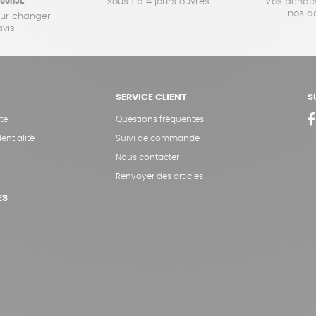
sous 1 à 4 jours ouvrés
Vos achats
nos a
our changer
avis
SERVICE CLIENT
S
te
Questions fréquentes
entialité
Suivi de commande
Nous contacter
Renvoyer des articles
ES