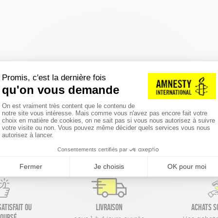
réinitialiser les filtres
atisfait ou
Livraison
Achats s
oursé