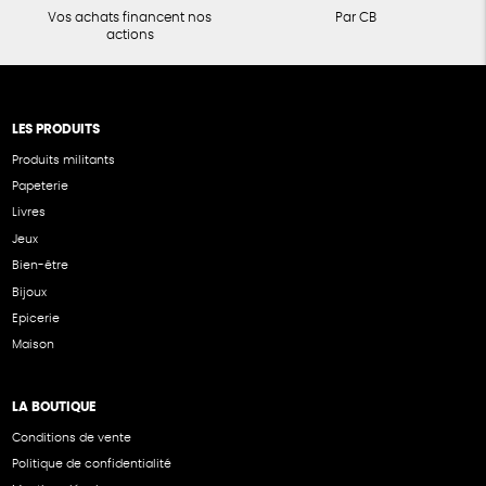
Vos achats financent nos
Par CB
actions
LES PRODUITS
Produits militants
Papeterie
Livres
Jeux
Bien-être
Bijoux
Epicerie
Maison
LA BOUTIQUE
Conditions de vente
Politique de confidentialité