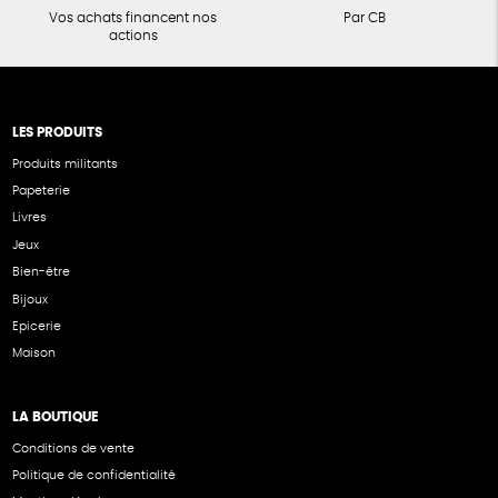
Vos achats financent nos
Par CB
actions
LES PRODUITS
Produits militants
Papeterie
Livres
Jeux
Bien-être
Bijoux
Epicerie
Maison
LA BOUTIQUE
Conditions de vente
Politique de confidentialité