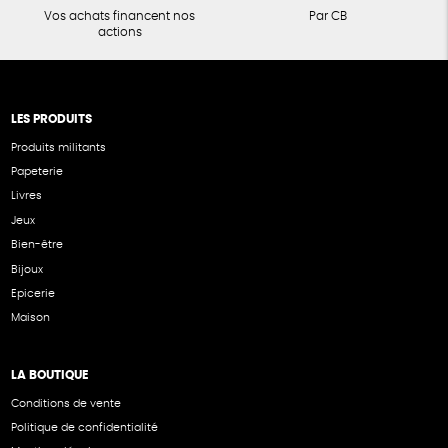
Vos achats financent nos
Par CB
actions
LES PRODUITS
Produits militants
Papeterie
Livres
Jeux
Bien-être
Bijoux
Epicerie
Maison
LA BOUTIQUE
Conditions de vente
Politique de confidentialité