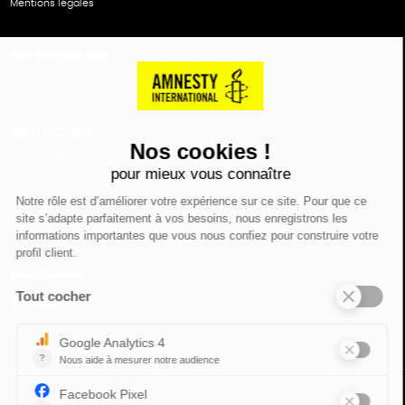
Mentions légales
NOS PARTENAIRES
Cartes éthiKdo
SERVICE CLIENT
Questions fréquentes
Suivi de commande
Nous contacter
Renvoyer des articles
SUIVEZ-NOUS