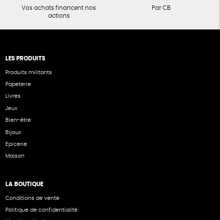
Vos achats financent nos
Par CB
actions
LES PRODUITS
Produits militants
Papeterie
Livres
Jeux
Bien-être
Bijoux
Epicerie
Maison
LA BOUTIQUE
Conditions de vente
Politique de confidentialité