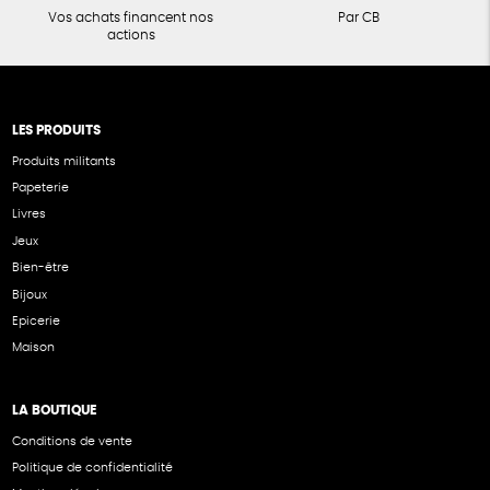
Vos achats financent nos
Par CB
actions
LES PRODUITS
Produits militants
Papeterie
Livres
Jeux
Bien-être
Bijoux
Epicerie
Maison
LA BOUTIQUE
Conditions de vente
Politique de confidentialité