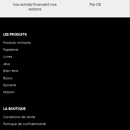
Vos achats financent nos
Par CB
actions
LES PRODUITS
Produits militants
Papeterie
Livres
Jeux
Bien-être
Bijoux
Epicerie
Maison
LA BOUTIQUE
Conditions de vente
Politique de confidentialité