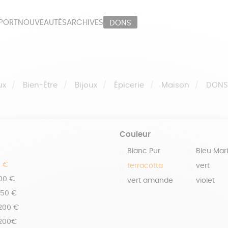
PORT
NOUVEAUTÉS
ARCHIVES
DONS
ORT
PAPETERIE
LI
OUX
ÉPICERIE
MA
ux
Bien-Être
Bijoux
Épicerie
Maison
DON
Couleur
Blanc Pur
Bleu Mar
0 €
terracotta
vert
100 €
vert amande
violet
150 €
 200 €
 200€