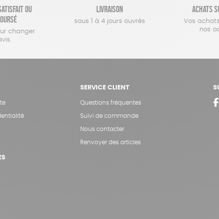
atisfait ou
Livraison
Achats s
oursé
sous 1 à 4 jours ouvrés
Vos achats
nos a
our changer
avis
SERVICE CLIENT
S
te
Questions fréquentes
entialité
Suivi de commande
Nous contacter
Renvoyer des articles
ES