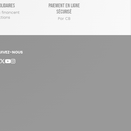
olidaires
Paiement en ligne
sécurisé
 financent
ctions
Par CB
UIVEZ-NOUS