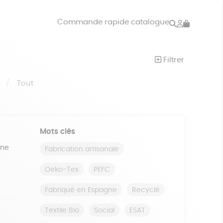
Rechercher
Mon
Commande rapide catalogue
compte
VRES
JEUX
Filtrer
ISON
DONS
S
Tout
Mots clés
ine
Fabrication artisanale
Oeko-Tex
PEFC
Fabriqué en Espagne
Recyclé
Textile Bio
Social
ESAT