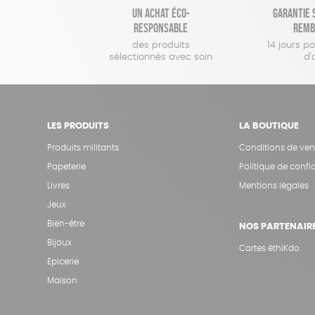
Un achat éco-
Garantie s
responsable
remb
des produits
14 jours p
sélectionnés avec soin
d'
LES PRODUITS
LA BOUTIQUE
Produits militants
Conditions de ven
Papeterie
Politique de confid
Livres
Mentions légales
Jeux
Bien-être
NOS PARTENAIR
Bijoux
Cartes éthiKdo
Epicerie
Maison