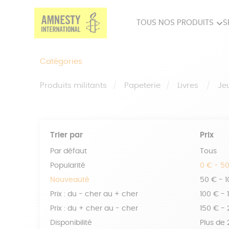
TOUS NOS PRODUITS
S
PRODUITS MILITANTS
SP
Catégories
BIEN-ÊTRE
BIJ
Produits militants
Papeterie
Livres
Je
Trier par
Prix
Par défaut
Tous
Popularité
0 € - 5
Nouveauté
50 € - 
Prix : du - cher au + cher
100 € - 
Prix : du + cher au - cher
150 € -
Disponibilité
Plus de