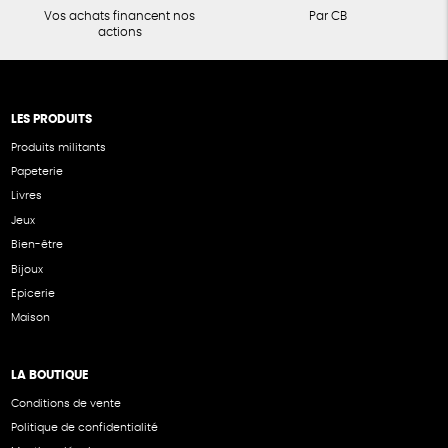
Vos achats financent nos
Par CB
actions
LES PRODUITS
Produits militants
Papeterie
Livres
Jeux
Bien-être
Bijoux
Epicerie
Maison
LA BOUTIQUE
Conditions de vente
Politique de confidentialité