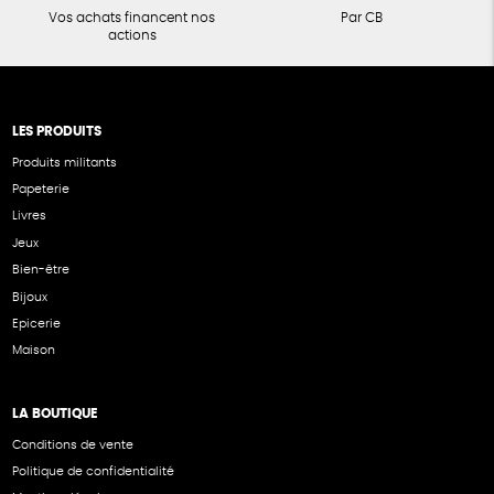
Vos achats financent nos
Par CB
actions
LES PRODUITS
Produits militants
Papeterie
Livres
Jeux
Bien-être
Bijoux
Epicerie
Maison
LA BOUTIQUE
Conditions de vente
Politique de confidentialité