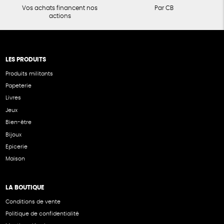
Vos achats financent nos
Par CB
actions
LES PRODUITS
Produits militants
Papeterie
Livres
Jeux
Bien-être
Bijoux
Epicerie
Maison
LA BOUTIQUE
Conditions de vente
Politique de confidentialité