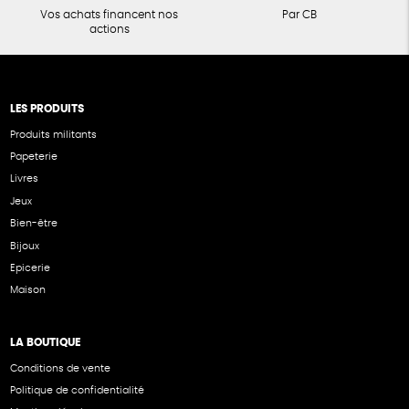
Vos achats financent nos
Par CB
actions
LES PRODUITS
Produits militants
Papeterie
Livres
Jeux
Bien-être
Bijoux
Epicerie
Maison
LA BOUTIQUE
Conditions de vente
Politique de confidentialité