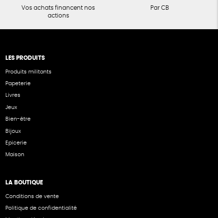
Vos achats financent nos
Par CB
actions
LES PRODUITS
Produits militants
Papeterie
Livres
Jeux
Bien-être
Bijoux
Epicerie
Maison
LA BOUTIQUE
Conditions de vente
Politique de confidentialité