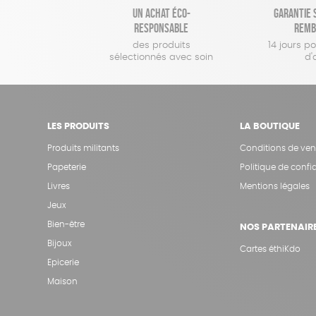
Un achat éco-
Garantie s
responsable
remb
des produits
14 jours p
sélectionnés avec soin
d'
LES PRODUITS
LA BOUTIQUE
Produits militants
Conditions de ven
Papeterie
Politique de confid
Livres
Mentions légales
Jeux
Bien-être
NOS PARTENAIR
Bijoux
Cartes éthiKdo
Epicerie
Maison