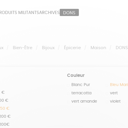
RODUITS MILITANTS
ARCHIVES
DONS
ORT
PAPETERIE
LI
OUX
ÉPICERIE
MA
ux
Bien-Être
Bijoux
Épicerie
Maison
DON
Couleur
Blanc Pur
Bleu Mar
0 €
terracotta
vert
100 €
vert amande
violet
150 €
 200 €
 200€