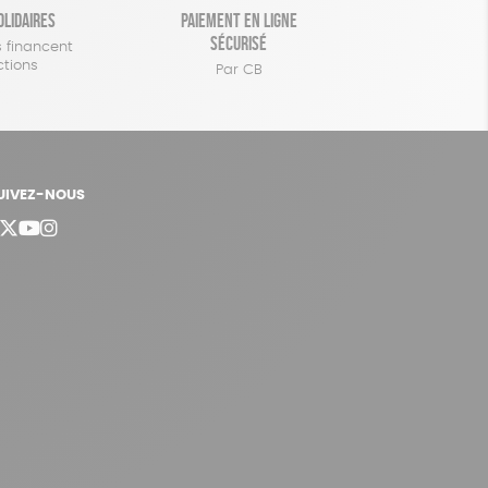
olidaires
Paiement en ligne
sécurisé
 financent
ctions
Par CB
UIVEZ-NOUS