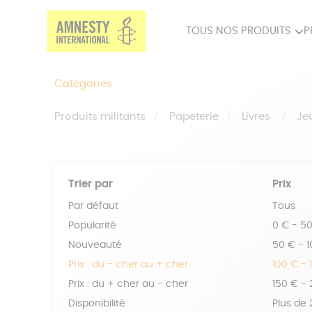
TOUS NOS PRODUITS
P
PRODUITS MILITANTS
SP
Catégories
BIEN-ÊTRE
BIJ
Produits militants
Papeterie
Livres
Je
Trier par
Prix
Par défaut
Tous
Popularité
0 € - 5
Nouveauté
50 € - 
Prix : du - cher au + cher
100 € - 
Prix : du + cher au - cher
150 € -
Disponibilité
Plus de