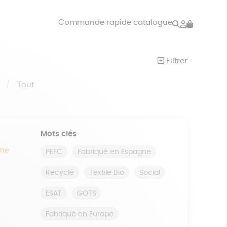
Rechercher
Mon
Commande rapide catalogue
compte
VRES
JEUX
Filtrer
ISON
DONS
S
Tout
Mots clés
ine
PEFC
Fabriqué en Espagne
Recyclé
Textile Bio
Social
ESAT
GOTS
Fabriqué en Europe