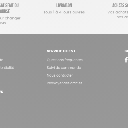
atisfait ou
Livraison
Achats s
oursé
sous 1 à 4 jours ouvrés
Vos achats
nos a
our changer
avis
SERVICE CLIENT
S
te
Questions fréquentes
entialité
Suivi de commande
Nous contacter
Renvoyer des articles
ES