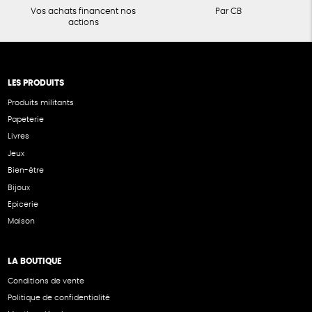
Vos achats financent nos
Par CB
actions
LES PRODUITS
Produits militants
Papeterie
Livres
Jeux
Bien-être
Bijoux
Epicerie
Maison
LA BOUTIQUE
Conditions de vente
Politique de confidentialité