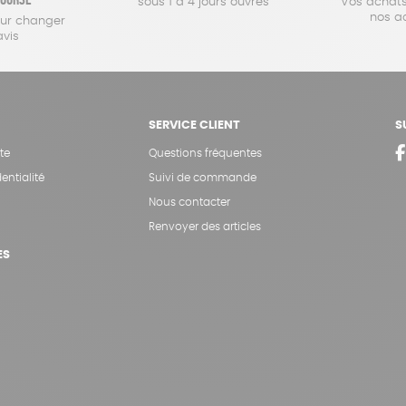
sous 1 à 4 jours ouvrés
Vos achats
nos a
our changer
avis
SERVICE CLIENT
S
te
Questions fréquentes
entialité
Suivi de commande
Nous contacter
Renvoyer des articles
ES