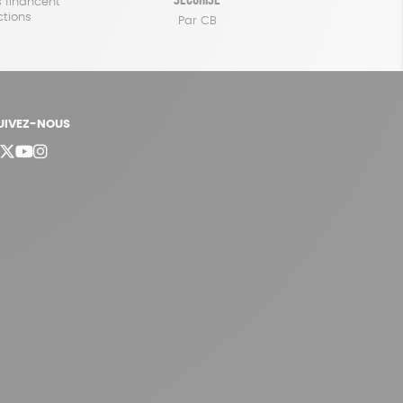
 financent
ctions
Par CB
UIVEZ-NOUS