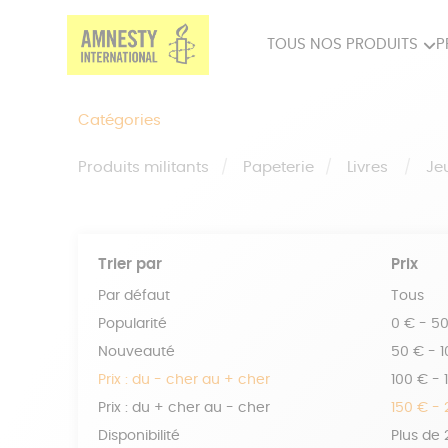
TOUS NOS PRODUITS
P
PRODUITS MILITANTS
SP
Catégories
BIEN-ÊTRE
BIJ
Produits militants
Papeterie
Livres
Je
Trier par
Prix
Par défaut
Tous
Popularité
0 € - 5
Nouveauté
50 € - 
Prix : du - cher au + cher
100 € - 
Prix : du + cher au - cher
150 € -
Disponibilité
Plus de