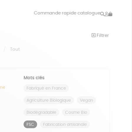
Rechercher
Mon
Commande rapide catalogue
compte
VRES
JEUX
Filtrer
ISON
DONS
S
Tout
Mots clés
ine
Fabriqué en France
Agriculture Biologique
Vegan
Biodégradable
Cosme Bio
FSC
Fabrication artisanale