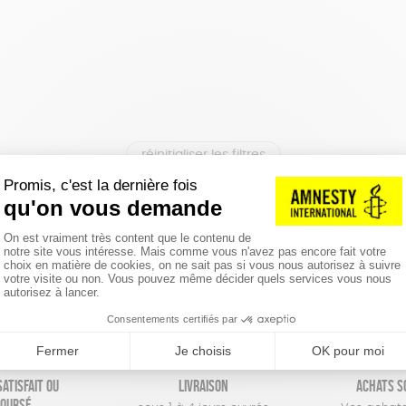
réinitialiser les filtres
atisfait ou
Livraison
Achats s
oursé