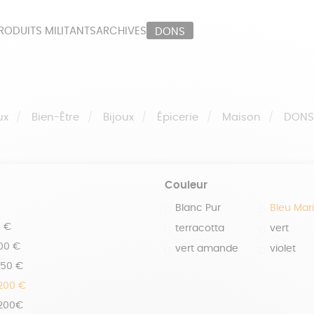
RODUITS MILITANTS
ARCHIVES
DONS
ORT
PAPETERIE
LI
OUX
ÉPICERIE
MA
ux
Bien-Être
Bijoux
Épicerie
Maison
DON
Couleur
Blanc Pur
Bleu Mar
0 €
terracotta
vert
100 €
vert amande
violet
150 €
 200 €
 200€