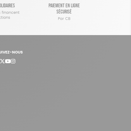
olidaires
Paiement en ligne
sécurisé
 financent
ctions
Par CB
UIVEZ-NOUS