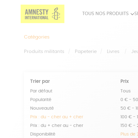
TOUS NOS PRODUITS
S
PRODUITS MILITANTS
SP
Catégories
BIEN-ÊTRE
BIJ
Produits militants
Papeterie
Livres
Je
Trier par
Prix
Par défaut
Tous
Popularité
0 € - 5
Nouveauté
50 € - 
Prix : du - cher au + cher
100 € - 
Prix : du + cher au - cher
150 € -
Disponibilité
Plus de