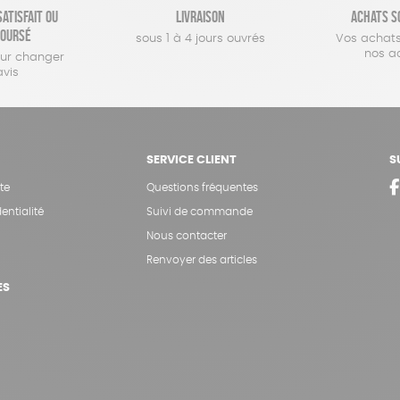
atisfait ou
Livraison
Achats s
oursé
sous 1 à 4 jours ouvrés
Vos achats
nos a
our changer
avis
SERVICE CLIENT
S
te
Questions fréquentes
entialité
Suivi de commande
Nous contacter
Renvoyer des articles
ES