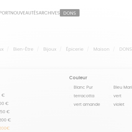
PORT
NOUVEAUTÉS
ARCHIVES
DONS
ORT
PAPETERIE
LI
OUX
ÉPICERIE
MA
ux
Bien-Être
Bijoux
Épicerie
Maison
DON
Couleur
Blanc Pur
Bleu Mar
0 €
terracotta
vert
100 €
vert amande
violet
150 €
 200 €
 200€