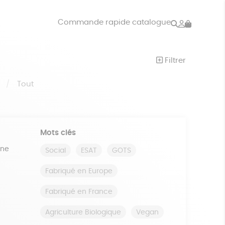
Rechercher
Mon
Commande rapide catalogue
compte
VRES
JEUX
Filtrer
ISON
DONS
S
Tout
Mots clés
ine
Social
ESAT
GOTS
Fabriqué en Europe
Fabriqué en France
Agriculture Biologique
Vegan