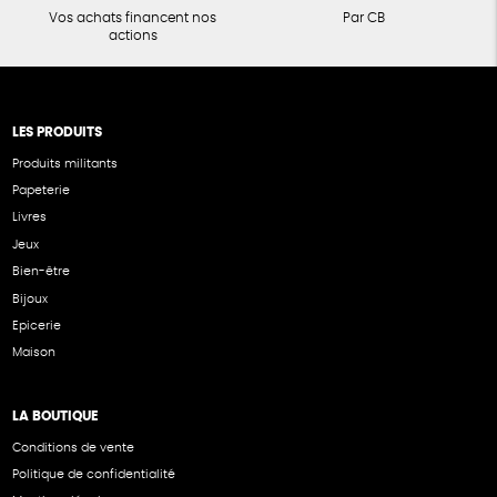
Vos achats financent nos
Par CB
actions
LES PRODUITS
Produits militants
Papeterie
Livres
Jeux
Bien-être
Bijoux
Epicerie
Maison
LA BOUTIQUE
Conditions de vente
Politique de confidentialité