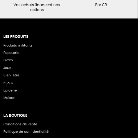
Vos achats financent nos
Par CB
actions
LES PRODUITS
Produits militants
Papeterie
Livres
Jeux
Bien-être
Bijoux
Epicerie
Maison
LA BOUTIQUE
Conditions de vente
Politique de confidentialité