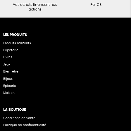
Vos achats financent nos
Par CB
actions
LES PRODUITS
Produits militants
Papeterie
Livres
Jeux
Bien-être
Bijoux
Epicerie
Maison
LA BOUTIQUE
Conditions de vente
Politique de confidentialité