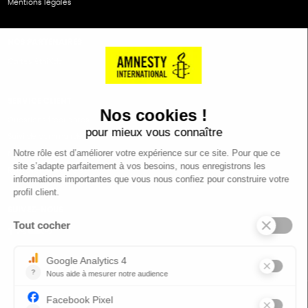
Mentions légales
NOS PARTENAIRES
Cartes éthiKdo
SERVICE CLIENT
Questions fréquentes
Suivi de commande
Nous contacter
Renvoyer des articles
SUIVEZ-NOUS