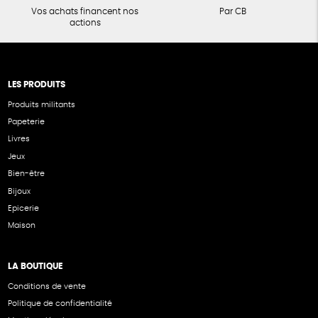
Vos achats financent nos
Par CB
actions
LES PRODUITS
Produits militants
Papeterie
Livres
Jeux
Bien-être
Bijoux
Epicerie
Maison
LA BOUTIQUE
Conditions de vente
Politique de confidentialité