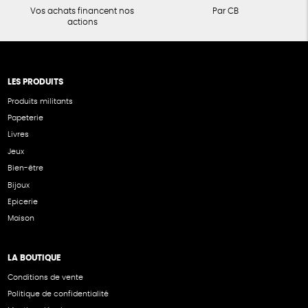
Vos achats financent nos
Par CB
actions
LES PRODUITS
Produits militants
Papeterie
Livres
Jeux
Bien-être
Bijoux
Epicerie
Maison
LA BOUTIQUE
Conditions de vente
Politique de confidentialité