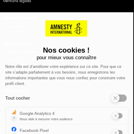
Mentions légales
NOS PARTENAIRES
Cartes éthiKdo
SERVICE CLIENT
Questions fréquentes
Suivi de commande
Nous contacter
Renvoyer des articles
SUIVEZ-NOUS