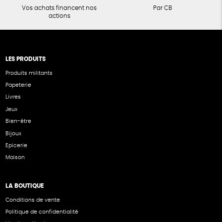
Vos achats financent nos
Par CB
actions
LES PRODUITS
Produits militants
Papeterie
Livres
Jeux
Bien-être
Bijoux
Epicerie
Maison
LA BOUTIQUE
Conditions de vente
Politique de confidentialité