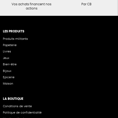
Vos achats financent nos
Par CB
actions
LES PRODUITS
Produits militants
Papeterie
Livres
Jeux
Bien-être
Bijoux
Epicerie
Maison
LA BOUTIQUE
Conditions de vente
Politique de confidentialité