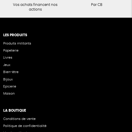
Vos achats financent nos
Par CB
actions
LES PRODUITS
Produits militants
Papeterie
Livres
Jeux
Bien-être
Bijoux
Epicerie
Maison
LA BOUTIQUE
Conditions de vente
Politique de confidentialité