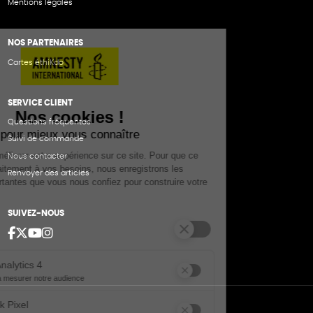
Mentions légales
NOS PARTENAIRES
Cartes éthiKdo
SERVICE CLIENT
Questions fréquentes
Suivi de commande
Nous contacter
Renvoyer des articles
SUIVEZ-NOUS