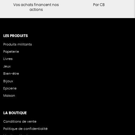
Vos achats financent nos
Par CB
actions
LES PRODUITS
Produits militants
Papeterie
Livres
Jeux
Bien-être
Bijoux
Epicerie
Maison
LA BOUTIQUE
Conditions de vente
Politique de confidentialité