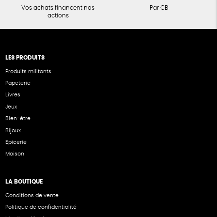
Vos achats financent nos
Par CB
actions
LES PRODUITS
Produits militants
Papeterie
Livres
Jeux
Bien-être
Bijoux
Epicerie
Maison
LA BOUTIQUE
Conditions de vente
Politique de confidentialité