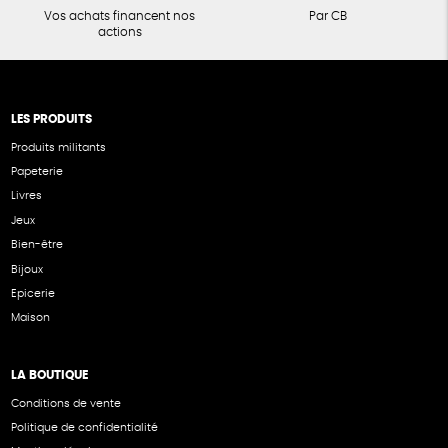
Vos achats financent nos
Par CB
actions
LES PRODUITS
Produits militants
Papeterie
Livres
Jeux
Bien-être
Bijoux
Epicerie
Maison
LA BOUTIQUE
Conditions de vente
Politique de confidentialité