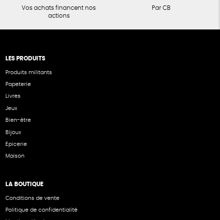
Vos achats financent nos
Par CB
actions
LES PRODUITS
Produits militants
Papeterie
Livres
Jeux
Bien-être
Bijoux
Epicerie
Maison
LA BOUTIQUE
Conditions de vente
Politique de confidentialité