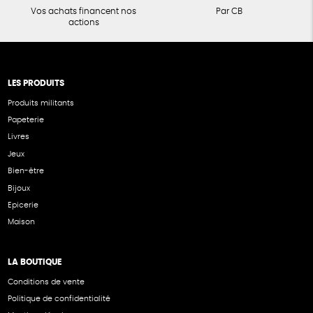
Vos achats financent nos
Par CB
actions
LES PRODUITS
Produits militants
Papeterie
Livres
Jeux
Bien-être
Bijoux
Epicerie
Maison
LA BOUTIQUE
Conditions de vente
Politique de confidentialité