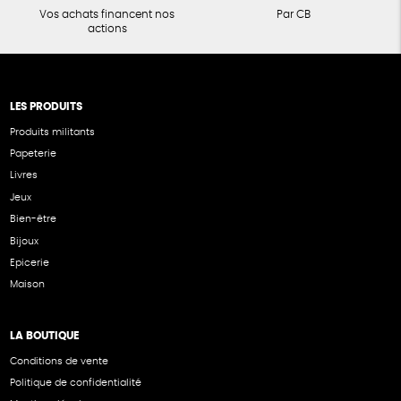
Vos achats financent nos
Par CB
actions
LES PRODUITS
Produits militants
Papeterie
Livres
Jeux
Bien-être
Bijoux
Epicerie
Maison
LA BOUTIQUE
Conditions de vente
Politique de confidentialité