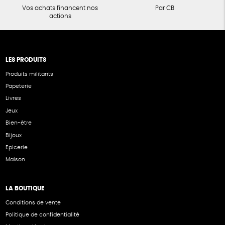
Vos achats financent nos
Par CB
actions
LES PRODUITS
Produits militants
Papeterie
Livres
Jeux
Bien-être
Bijoux
Epicerie
Maison
LA BOUTIQUE
Conditions de vente
Politique de confidentialité