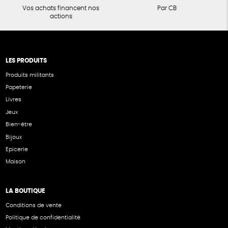
Vos achats financent nos
Par CB
actions
LES PRODUITS
Produits militants
Papeterie
Livres
Jeux
Bien-être
Bijoux
Epicerie
Maison
LA BOUTIQUE
Conditions de vente
Politique de confidentialité