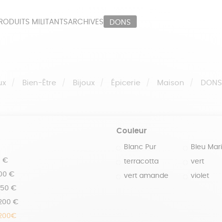
RODUITS MILITANTS
ARCHIVES
DONS
ORT
PAPETERIE
LI
OUX
ÉPICERIE
MA
ux
Bien-Être
Bijoux
Épicerie
Maison
DON
Couleur
Blanc Pur
Bleu Mar
0 €
terracotta
vert
100 €
vert amande
violet
150 €
 200 €
 200€