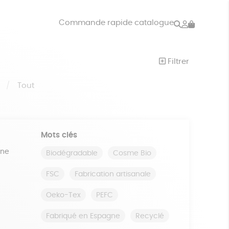
Rechercher
Mon
Commande rapide catalogue
compte
VRES
JEUX
Filtrer
ISON
DONS
S
Tout
Mots clés
ine
Biodégradable
Cosme Bio
FSC
Fabrication artisanale
Oeko-Tex
PEFC
Fabriqué en Espagne
Recyclé