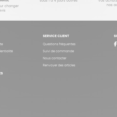
sous 1 à 4 jours ouvrés
Vos achats
nos a
our changer
avis
SERVICE CLIENT
S
te
Questions fréquentes
entialité
Suivi de commande
Nous contacter
Renvoyer des articles
ES