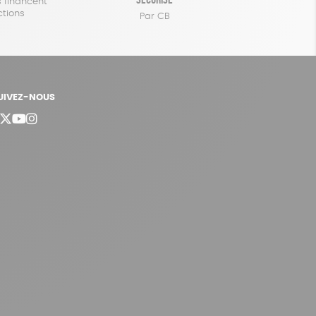
 financent
ctions
Par CB
UIVEZ-NOUS