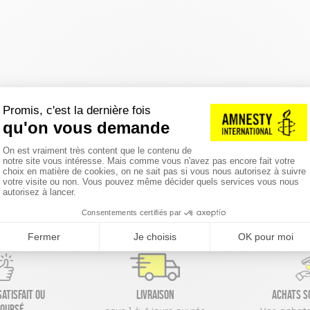
réinitialiser les filtres
atisfait ou
Livraison
Achats s
oursé