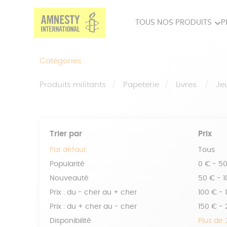
TOUS NOS PRODUITS
P
PRODUITS MILITANTS
SP
Catégories
BIEN-ÊTRE
BIJ
Produits militants
Papeterie
Livres
Je
Trier par
Prix
Par défaut
Tous
Popularité
0 € - 5
Nouveauté
50 € - 
Prix : du - cher au + cher
100 € - 
Prix : du + cher au - cher
150 € -
Disponibilité
Plus de