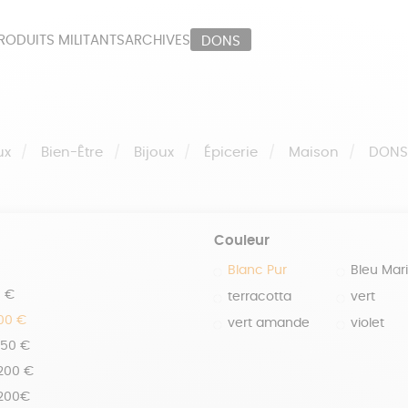
RODUITS MILITANTS
ARCHIVES
DONS
ORT
PAPETERIE
LI
OUX
ÉPICERIE
MA
ux
Bien-Être
Bijoux
Épicerie
Maison
DON
Couleur
Blanc Pur
Bleu Mar
0 €
terracotta
vert
100 €
vert amande
violet
150 €
 200 €
 200€