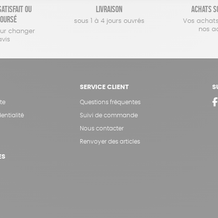
atisfait ou
Livraison
Achats s
oursé
sous 1 à 4 jours ouvrés
Vos achats
nos a
our changer
avis
SERVICE CLIENT
S
te
Questions fréquentes
entialité
Suivi de commande
Nous contacter
Renvoyer des articles
ES