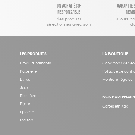
Un achat éco-
Garantie s
responsable
remb
des produits
14 jours p
sélectionnés avec soin
d'
LES PRODUITS
LA BOUTIQUE
Produits militants
Conditions de ven
Papeterie
Politique de confid
Livres
Mentions légales
Jeux
Bien-être
NOS PARTENAIR
Bijoux
Cartes éthiKdo
Epicerie
Maison