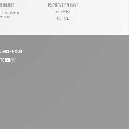
olidaires
Paiement en ligne
sécurisé
 financent
ctions
Par CB
UIVEZ-NOUS