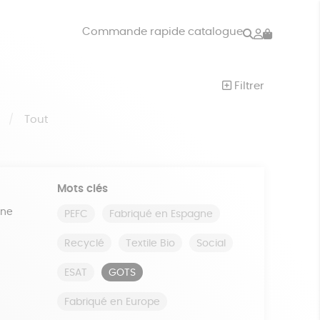
Rechercher
Mon
Commande rapide catalogue
compte
VRES
JEUX
Filtrer
ISON
DONS
S
Tout
Mots clés
ine
PEFC
Fabriqué en Espagne
Recyclé
Textile Bio
Social
ESAT
GOTS
Fabriqué en Europe