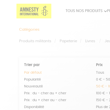
TOUS NOS PRODUITS
P
PRODUITS MILITANTS
SP
Catégories
BIEN-ÊTRE
BIJ
Produits militants
Papeterie
Livres
Je
Trier par
Prix
Par défaut
Tous
Popularité
0 € - 5
Nouveauté
50 € - 
Prix : du - cher au + cher
100 € - 
Prix : du + cher au - cher
150 € -
Disponibilité
Plus de