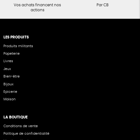
Vos achats financent nos
Par CB
actions
LES PRODUITS
Produits militants
Papeterie
Livres
Jeux
Bien-être
Bijoux
Epicerie
Maison
LA BOUTIQUE
Conditions de vente
Politique de confidentialité