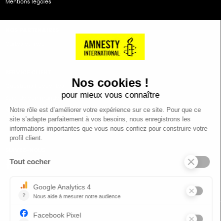
Mentions légales
NOS PARTENAIRES
Cartes éthiKdo
SERVICE CLIENT
Questions fréquentes
Suivi de commande
Nous contacter
Renvoyer des articles
SUIVEZ-NOUS