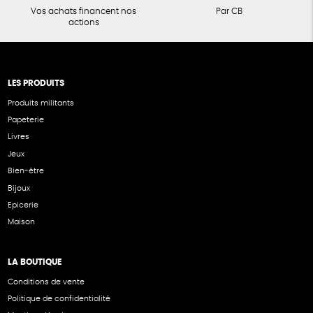
Vos achats financent nos
Par CB
actions
LES PRODUITS
Produits militants
Papeterie
Livres
Jeux
Bien-être
Bijoux
Epicerie
Maison
LA BOUTIQUE
Conditions de vente
Politique de confidentialité