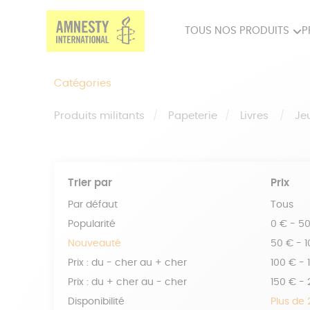
TOUS NOS PRODUITS
P
PRODUITS MILITANTS
SP
Catégories
BIEN-ÊTRE
BIJ
Produits militants
Papeterie
Livres
Je
Trier par
Prix
Par défaut
Tous
Popularité
0 € - 5
Nouveauté
50 € - 
Prix : du - cher au + cher
100 € - 
Prix : du + cher au - cher
150 € -
Disponibilité
Plus de