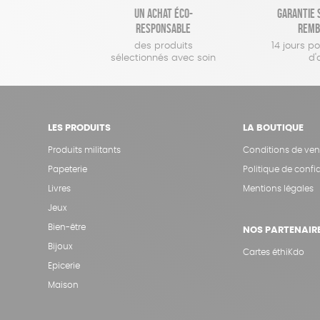
Un achat éco-
Garantie s
responsable
remb
des produits
14 jours p
sélectionnés avec soin
d'
LES PRODUITS
LA BOUTIQUE
Produits militants
Conditions de ven
Papeterie
Politique de confid
Livres
Mentions légales
Jeux
Bien-être
NOS PARTENAIR
Bijoux
Cartes éthiKdo
Epicerie
Maison