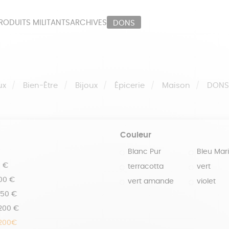
RODUITS MILITANTS
ARCHIVES
DONS
ORT
PAPETERIE
LI
OUX
ÉPICERIE
MA
ux
Bien-Être
Bijoux
Épicerie
Maison
DON
Couleur
Blanc Pur
Bleu Mar
0 €
terracotta
vert
100 €
vert amande
violet
150 €
 200 €
 200€