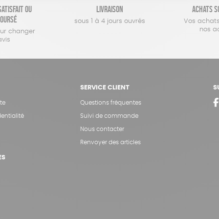
atisfait ou
Livraison
Achats s
oursé
sous 1 à 4 jours ouvrés
Vos achats
nos a
our changer
avis
SERVICE CLIENT
S
te
Questions fréquentes
entialité
Suivi de commande
Nous contacter
Renvoyer des articles
ES