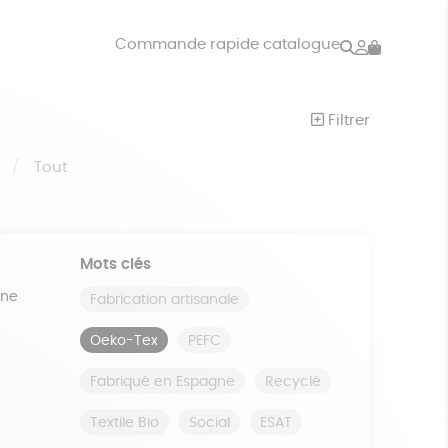
Rechercher
Mon
Commande rapide catalogue
compte
VRES
JEUX
Filtrer
ISON
DONS
S
Tout
Mots clés
ine
Fabrication artisanale
Oeko-Tex
PEFC
Fabriqué en Espagne
Recyclé
Textile Bio
Social
ESAT