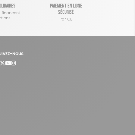
olidaires
Paiement en ligne
sécurisé
 financent
ctions
Par CB
UIVEZ-NOUS