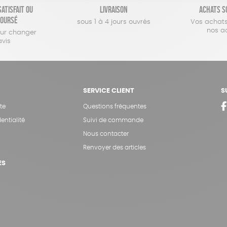
atisfait ou
Livraison
Achats s
oursé
sous 1 à 4 jours ouvrés
Vos achats
nos a
our changer
avis
SERVICE CLIENT
S
te
Questions fréquentes
entialité
Suivi de commande
Nous contacter
Renvoyer des articles
ES