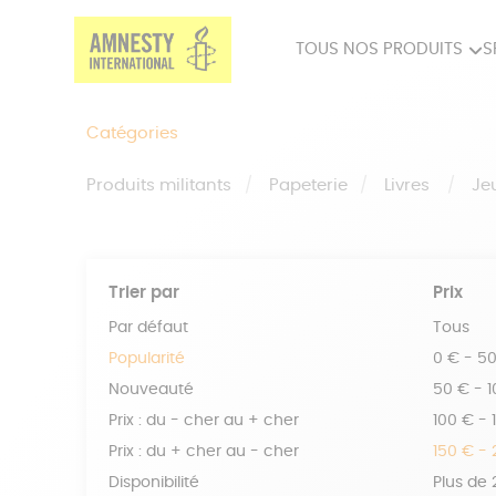
TOUS NOS PRODUITS
S
PRODUITS MILITANTS
SP
Catégories
BIEN-ÊTRE
BIJ
Produits militants
Papeterie
Livres
Je
Trier par
Prix
Par défaut
Tous
Popularité
0 € - 5
Nouveauté
50 € - 
Prix : du - cher au + cher
100 € - 
Prix : du + cher au - cher
150 € -
Disponibilité
Plus de