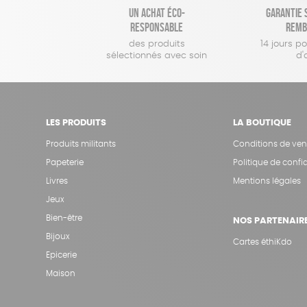
Un achat éco-
Garantie s
responsable
remb
des produits
14 jours p
sélectionnés avec soin
d'
LES PRODUITS
LA BOUTIQUE
Produits militants
Conditions de ven
Papeterie
Politique de confid
Livres
Mentions légales
Jeux
Bien-être
NOS PARTENAIR
Bijoux
Cartes éthiKdo
Epicerie
Maison