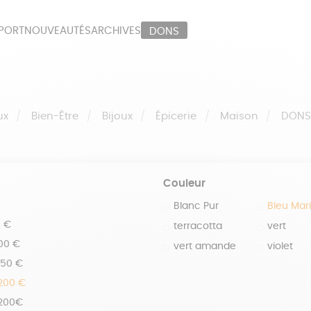
PORT
NOUVEAUTÉS
ARCHIVES
DONS
ORT
PAPETERIE
LI
OUX
ÉPICERIE
MA
ux
Bien-Être
Bijoux
Épicerie
Maison
DON
Couleur
Blanc Pur
Bleu Mar
0 €
terracotta
vert
100 €
vert amande
violet
150 €
 200 €
 200€