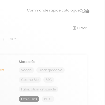
Rechercher
Mon
Commande rapide catalogue
compte
VRES
JEUX
Filtrer
ISON
DONS
S
Tout
Mots clés
ine
Vegan
Biodégradable
Cosme Bio
FSC
Fabrication artisanale
Oeko-Tex
PEFC