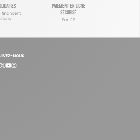
olidaires
Paiement en ligne
sécurisé
 financent
ctions
Par CB
UIVEZ-NOUS