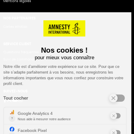
Mentions légales
NOS PARTENAIRES
Cartes éthiKdo
SERVICE CLIENT
Questions fréquentes
Suivi de commande
Nous contacter
Renvoyer des articles
SUIVEZ-NOUS