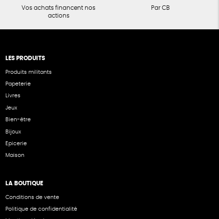
Vos achats financent nos
Par CB
actions
LES PRODUITS
Produits militants
Papeterie
Livres
Jeux
Bien-être
Bijoux
Epicerie
Maison
LA BOUTIQUE
Conditions de vente
Politique de confidentialité