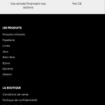
Vos achats financent nos
Par CB
actions
LES PRODUITS
Produits militants
Papeterie
Livres
Jeux
Bien-être
Bijoux
Epicerie
Maison
LA BOUTIQUE
Conditions de vente
Politique de confidentialité