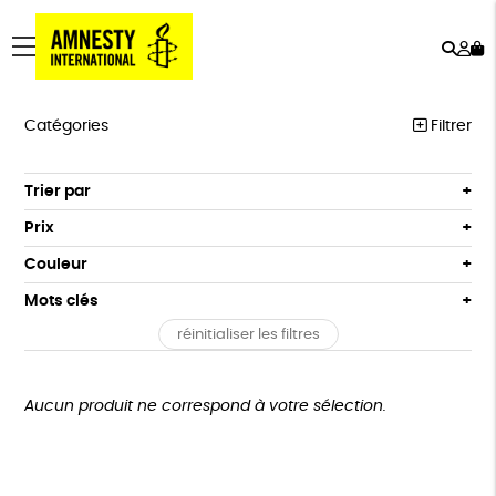
Rech
Mo
menu
co
Catégories
Filtrer
PRODUITS MILITANTS
Trier par
Par défaut
PAPETERIE
Prix
Popularité
Tous
LIVRES
Couleur
Nouveauté
0 € - 50 €
Blanc Pur
Bleu Marine
LIVRES ADULTES
Mots clés
Prix : du - cher au + cher
50 € - 100 €
terracotta
vert
Prix : du + cher au - cher
LIVRES ADOLESCENTS
réinitialiser les filtres
100 € - 150 €
ESAT
GOTS
Fabriqué en Europe
vert amande
violet
Disponibilité
150 € - 200 €
LIVRES ENFANTS
Fabriqué en France
Agriculture Biologique
Vegan
Plus de 200€
Aucun produit ne correspond à votre sélection.
JEUX
Biodégradable
Cosme Bio
FSC
BIEN-ÊTRE
Fabrication artisanale
Oeko-Tex
PEFC