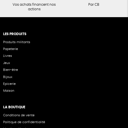
Vos achats financent nos
Par CB
actions
LES PRODUITS
Produits militants
Papeterie
Livres
Jeux
Bien-être
Bijoux
Epicerie
Maison
LA BOUTIQUE
Conditions de vente
Politique de confidentialité