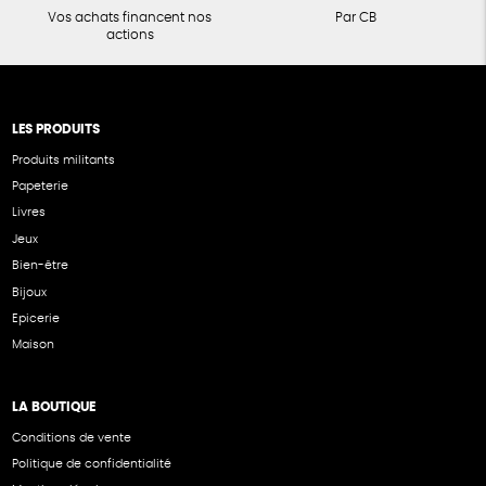
Vos achats financent nos
Par CB
actions
LES PRODUITS
Produits militants
Papeterie
Livres
Jeux
Bien-être
Bijoux
Epicerie
Maison
LA BOUTIQUE
Conditions de vente
Politique de confidentialité