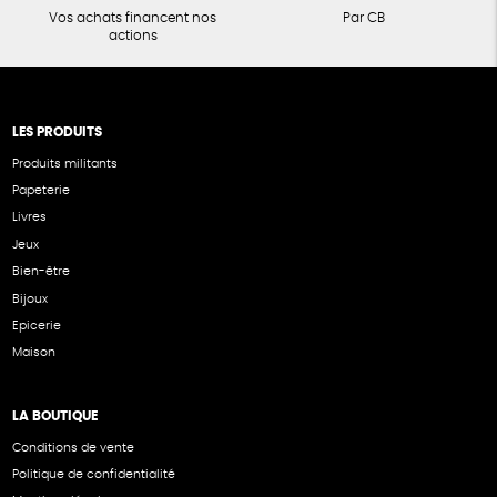
Vos achats financent nos
Par CB
actions
LES PRODUITS
Produits militants
Papeterie
Livres
Jeux
Bien-être
Bijoux
Epicerie
Maison
LA BOUTIQUE
Conditions de vente
Politique de confidentialité