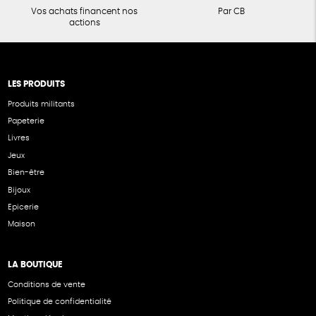
Vos achats financent nos
Par CB
actions
LES PRODUITS
Produits militants
Papeterie
Livres
Jeux
Bien-être
Bijoux
Epicerie
Maison
LA BOUTIQUE
Conditions de vente
Politique de confidentialité