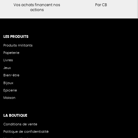
Vos achats financent nos
Par CB
actions
LES PRODUITS
Produits militants
Papeterie
Livres
Jeux
Bien-être
Bijoux
Epicerie
Maison
LA BOUTIQUE
Conditions de vente
Politique de confidentialité